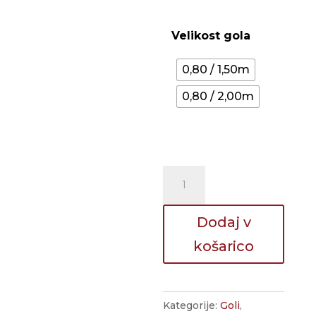
razpo
od
Velikost gola
1.398
do
0,80 / 1,50m
1.405
0,80 / 2,00m
ČLANSKI
STACIONARNI
GOL
Dodaj v
»LIGA«
košarico
količina
Kategorije:
Goli
,