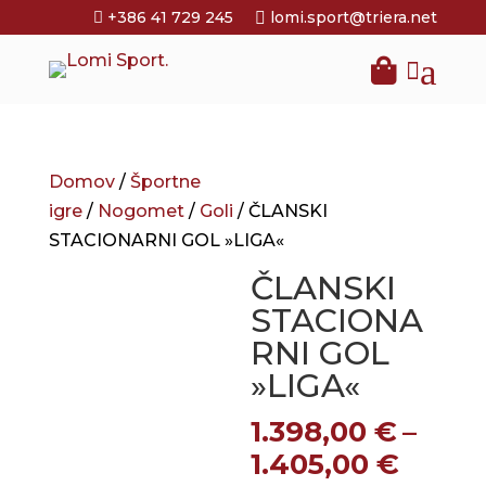
+386 41 729 245
lomi.sport@triera.net


a

Domov
/
Športne
igre
/
Nogomet
/
Goli
/ ČLANSKI
STACIONARNI GOL »LIGA«
ČLANSKI
STACIONA
RNI GOL
»LIGA«
1.398,00
€
–
Cenov
1.405,00
€