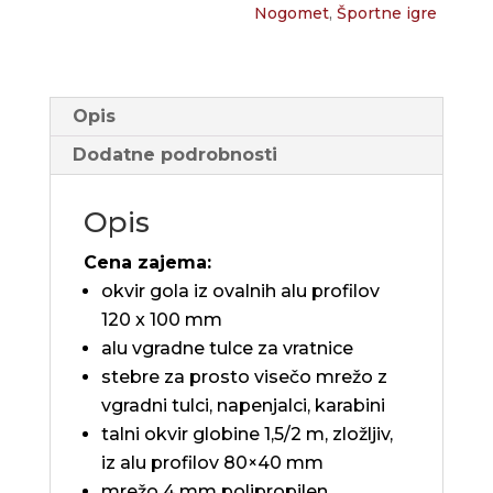
Nogomet
,
Športne igre
Opis
Dodatne podrobnosti
Opis
Cena zajema:
okvir gola iz ovalnih alu profilov
120 x 100 mm
alu vgradne tulce za vratnice
stebre za prosto visečo mrežo z
vgradni tulci, napenjalci, karabini
talni okvir globine 1,5/2 m, zložljiv,
iz alu profilov 80×40 mm
mrežo 4 mm polipropilen