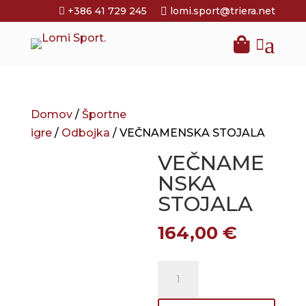
+386 41 729 245
lomi.sport@triera.net


a

Domov
/
Športne
igre
/
Odbojka
/ VEČNAMENSKA STOJALA
VEČNAME
NSKA
STOJALA
164,00
€
VEČNAMENSKA
STOJALA